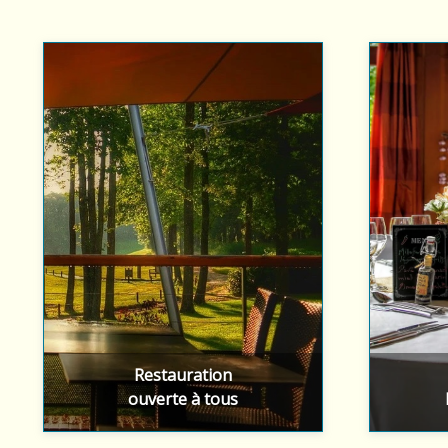
Le restaurant est ouvert à tous
Nous 
le midi 7 jours sur 7
événemen
En savoir plus
Restauration
ouverte à tous