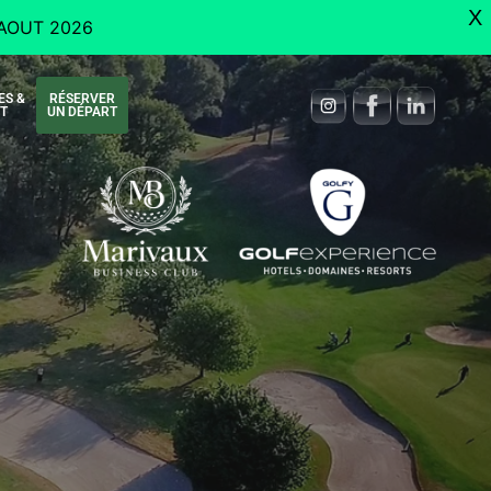
X
AOUT 2026
ES &
RÉSERVER
T
UN DÉPART