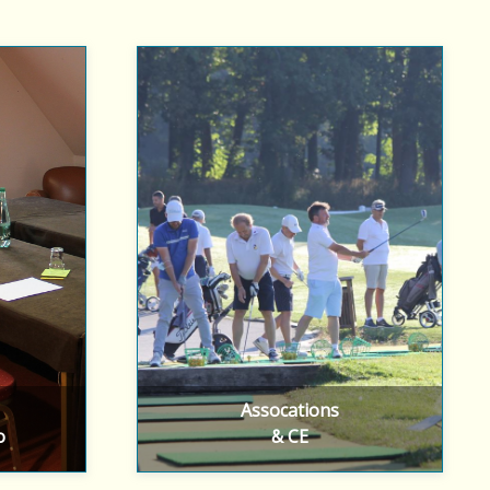
Associations ou CE, organisez
res ou
vos compétitions, repas ou
ise au
bénéficiez de green fees à tarif
spéciaux
Nous contacter
Assocations
o
& CE