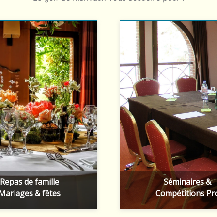
Organisez vos séminai
organisons tous vos
compétitions d'entrepr
ts familiaux et amicaux
golf de Marivaux
En savoir plus
En savoir plus
Repas de famille
Séminaires &
Mariages & fêtes
Compétitions Pr