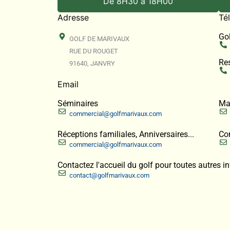
De 8H30 à 18H00
Adresse
Té
Gol
GOLF DE MARIVAUX
RUE DU ROUGET
Re
91640, JANVRY
Email
Séminaires
Ma
commercial@golfmarivaux.com
Réceptions familiales, Anniversaires...
Com
commercial@golfmarivaux.com
Contactez l'accueil du golf pour toutes autres i
contact@golfmarivaux.com