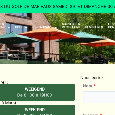
IX DU GOLF DE MARIVAUX SAMEDI 29 ET DIMANCHE 30 
S &
MARIAGES &
HOR
ONS
GOLF
RESTAURANT
RÉCEPTIONS
SÉMINAIRES
CON
Nous écrire
re) :
Nom
*
WEEK-END
De 8H00 à 19H00
 à Mars) :
WEEK-END