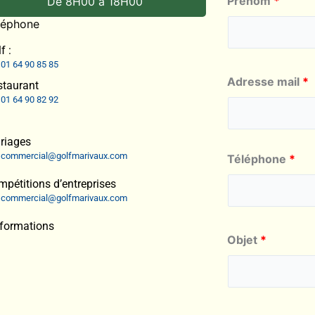
Prénom
*
De 8H00 à 18H00
léphone
f :
01 64 90 85 85
Adresse mail
*
staurant
01 64 90 82 92
riages
commercial@golfmarivaux.com
Téléphone
*
pétitions d’entreprises
commercial@golfmarivaux.com
nformations
Objet
*