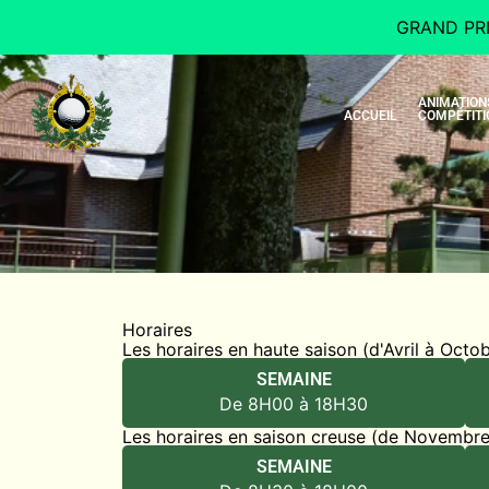
Aller
GRAND PR
au
contenu
ANIMATION
ACCUEIL
COMPÉTITI
Horaires
Les horaires en haute saison (d'Avril à Octob
SEMAINE
De 8H00 à 18H30
Les horaires en saison creuse (de Novembre
SEMAINE