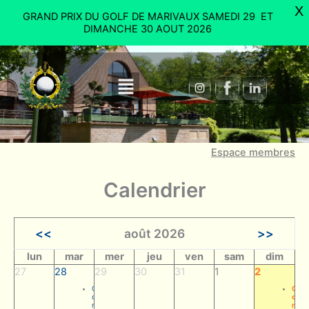
Aller
X
GRAND PRIX DU GOLF DE MARIVAUX SAMEDI 29 ET
au
DIMANCHE 30 AOUT 2026
contenu
Menu
Espace membres
Calendrier
<<
août 2026
>>
lun
mar
mer
jeu
ven
sam
dim
27
28
29
30
31
1
2
C
C
o
o
m
m