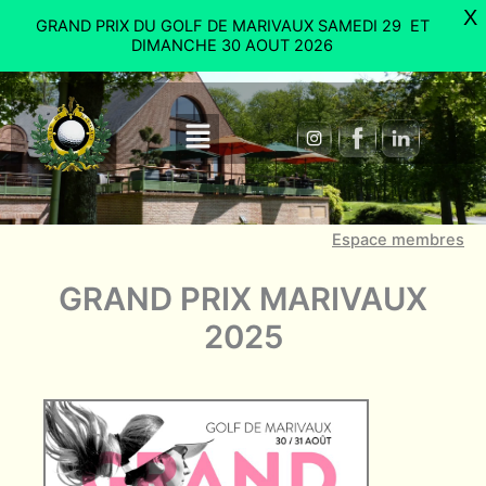
Aller
X
GRAND PRIX DU GOLF DE MARIVAUX SAMEDI 29 ET
au
DIMANCHE 30 AOUT 2026
contenu
Menu
Espace membres
GRAND PRIX MARIVAUX
2025